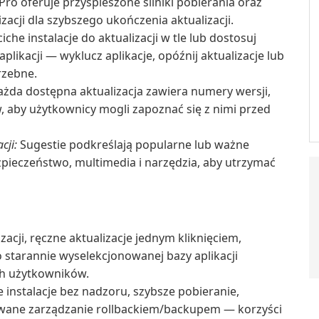
ro oferuje przyspieszone silniki pobierania oraz
acji dla szybszego ukończenia aktualizacji.
iche instalacje do aktualizacji w tle lub dostosuj
plikacji — wyklucz aplikacje, opóźnij aktualizacje lub
rzebne.
żda dostępna aktualizacja zawiera numery wersji,
, aby użytkownicy mogli zapoznać się z nimi przed
cji:
Sugestie podkreślają popularne lub ważne
ezpieczeństwo, multimedia i narzędzia, aby utrzymać
cji, ręczne aktualizacje jednym kliknięciem,
starannie wyselekcjonowanej bazy aplikacji
ch użytkowników.
instalacje bez nadzoru, szybsze pobieranie,
owane zarządzanie rollbackiem/backupem — korzyści