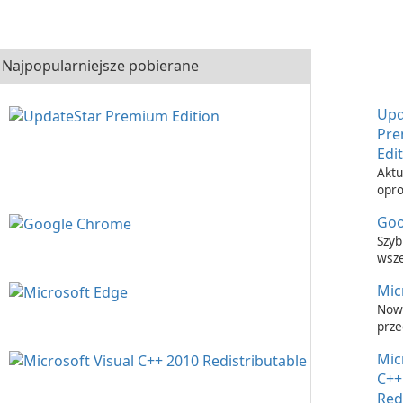
Najpopularniejsze pobierane
Upd
Pr
Edi
Aktu
opr
nigd
Goo
łatw
Upd
Szyb
Prem
wsz
prze
Mic
inte
Now
prze
inte
Mic
C++
Red