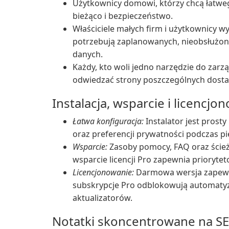
Użytkownicy domowi, którzy chcą łatweg
bieżąco i bezpieczeństwo.
Właściciele małych firm i użytkownicy 
potrzebują zaplanowanych, nieobsłużony
danych.
Każdy, kto woli jedno narzędzie do zarzą
odwiedzać strony poszczególnych dost
Instalacja, wsparcie i licencjo
Łatwa konfiguracja:
Instalator jest prost
oraz preferencji prywatności podczas p
Wsparcie:
Zasoby pomocy, FAQ oraz ścieżk
wsparcie licencji Pro zapewnia prioryt
Licencjonowanie:
Darmowa wersja zapewn
subskrypcje Pro odblokowują automatyza
aktualizatorów.
Notatki skoncentrowane na SE