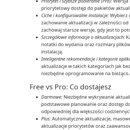
Priorytet i szybsze pobieranie (Pro):
Wersja P
priorytetowy dostęp do pakietów aktualiz
Ciche i konfigurowalne instalacje:
Wybierz c
zachowanie aktualizacji w zależności od a
zachowaj starsze wersje, gdy jest to pot
Szczegółowe informacje o aktualizacjach:
Ka
notatki do wydania oraz rozmiary plików
instalacją.
Inteligentne rekomendacje i kategorie aplika
aktualizacje w takich kategoriach jak b
niezbędne oprogramowanie na bieżąco.
Free vs Pro: Co dostajesz
Darmowe:
Niezbędne wykrywanie aktualiza
podstawowe planowanie oraz dostęp do 
odpowiedniej dla większości codzienny
Plus:
Automatyczne aktualizacje, masowe 
aktualizacje priorytetów oraz zaawans