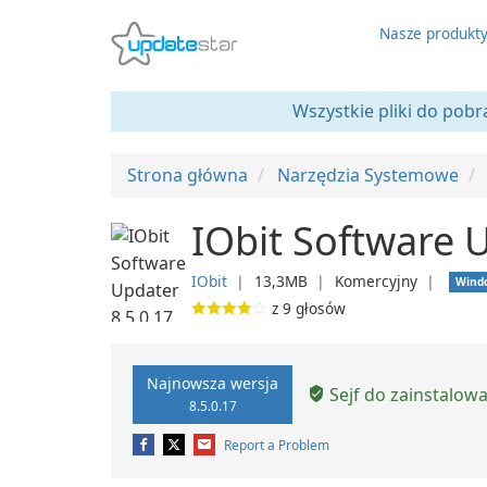
Nasze produkt
Wszystkie pliki do pobr
Strona główna
Narzędzia Systemowe
IObit Software 
IObit
❘
13,3MB
❘
Komercyjny
❘
Wind
z
9
głosów
Najnowsza wersja
Sejf do zainstalow
8.5.0.17
Report a Problem