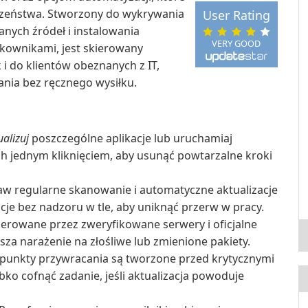
eczeństwa. Stworzony do wykrywania
User Rating
nych źródeł i instalowania
VERY GOOD
tkownikami, jest skierowany
i do klientów obeznanych z IT,
ania bez ręcznego wysiłku.
ualizuj
poszczególne aplikacje lub uruchamiaj
h jednym kliknięciem, aby usunąć powtarzalne kroki
w regularne skanowanie i automatyczne aktualizacje
e bez nadzoru w tle, aby uniknąć przerw w pracy.
ierowane przez zweryfikowane serwery i oficjalne
jsza narażenie na złośliwe lub zmienione pakiety.
unkty przywracania są tworzone przed krytycznymi
bko cofnąć zadanie, jeśli aktualizacja powoduje