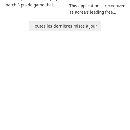
match-3 puzzle game that
This application is recognized
invites players to join Chloe
as Korea's leading free
and her charming corgi,
platform for pregnancy and
Ollie, on an adventurous
baby tracking, offering
Toutes les dernières mises à jour
journey across diverse
essential healthcare tips and
landscapes.
doctor-approved articles.