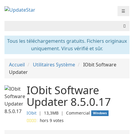
☰
Tous les téléchargements gratuits. Fichiers originaux
uniquement. Virus vérifié et sûr.
Accueil
Utilitaires Système
IObit Software
Updater
IObit Software
Updater 8.5.0.17
IObit
❘
13,3MB
❘
Commercial
Windows
hors
9
votes