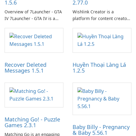
1.5.6
2.77.0
Overview of 7Launcher - GTA
Wishlink Creator is a
IV 7Launcher - GTA IV is a
platform for content creators
specialized software
designed to monetize their
application designed to
work through built-in brand
optimize the gaming
partnerships and integrated
experience for Grand Theft
tools for content distribution
Auto IV.
and audience engagement.
Recover Deleted
Huyền Thoại Làng Lá
Messages 1.5.1
1.2.5
Matching Go! - Puzzle
Games 2.3.1
Baby Billy - Pregnancy
& Baby 5.56.1
Matching Go is an engaging