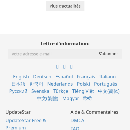
Plus d’actualités
Lettre d'information:
English
Deutsch
Español
Français
Italiano
日本語
한국어
Nederlands
Polski
Português
Русский
Svenska
Türkçe
Tiếng Việt
中文(简体)
中文(繁體)
Magyar
हिन्दी
UpdateStar
Aide & Commentaires
UpdateStar Free &
DMCA
Premium
FAQ