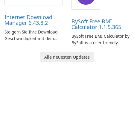
time insights into its
performance.
Internet Download
BySoft Free BMI
Manager 6.43.8.2
Calculator 1.1.5.365
Steigern Sie Ihre Download-
BySoft Free BMI Calculator by
Geschwindigkeit mit dem
BySoft is a user-friendly
Internet Download Manager!
software application
designed to help you
Alle neuesten Updates
calculate your Body Mass
Index quickly and accurately.