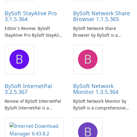
BySoft StayAlive Pro
BySoft Network Share
3.1.5.364
Browser 1.1.5.365
Editor's Review: BySoft
BySoft Network Share
StayAlive Pro BySoft StayAlive
Browser by BySoft is a
Pro is a reliable software
comprehensive software
application designed to
application that allows users
B
B
ensure the continuous and
to easily browse and manage
uninterrupted operation of
shared folders on their
your computer system.
network.
BySoft InternetPal
BySoft Network
3.2.5.367
Monitor 1.3.5.364
Review of BySoft InternetPal
BySoft Network Monitor by
BySoft InternetPal is a
BySoft is a comprehensive
comprehensive software
network monitoring software
application designed to
designed to help businesses
B
monitor your internet
effectively manage their
connection and provide real-
network infrastructure.