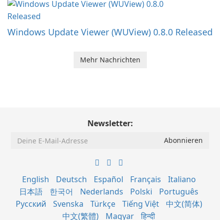
Windows Update Viewer (WUView) 0.8.0 Released
Mehr Nachrichten
Newsletter:
English
Deutsch
Español
Français
Italiano
日本語
한국어
Nederlands
Polski
Português
Русский
Svenska
Türkçe
Tiếng Việt
中文(简体)
中文(繁體)
Magyar
हिन्दी