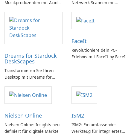
Musikproduzenten mit Acid
Netzwerk-Scannen mit
Music Studio
QUICKfind
FaceIt
Revolutioniere dein PC-
Dreams for Stardock
Erlebnis mit FaceIt by FaceIt
DeskScapes
PC!
Transformieren Sie Ihren
Desktop mit Dreams for
DeskScapes
Nielsen Online
ISM2
Nielsen Online: Insights neu
ISM2: Ein umfassendes
definiert für digitale Märkte
Werkzeug für integriertes