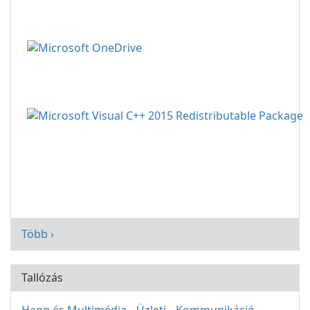
Több ›
Tallózás