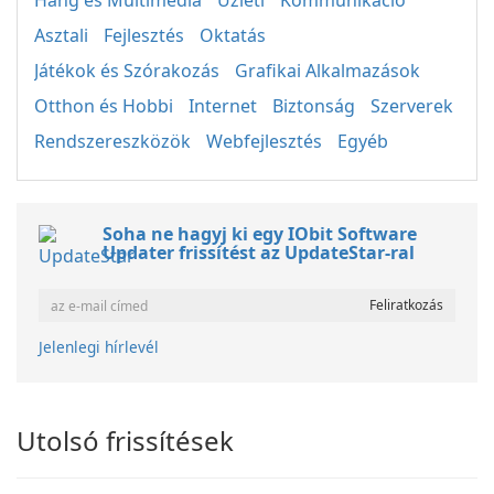
Hang és Multimédia
Üzleti
Kommunikáció
Asztali
Fejlesztés
Oktatás
Játékok és Szórakozás
Grafikai Alkalmazások
Otthon és Hobbi
Internet
Biztonság
Szerverek
Rendszereszközök
Webfejlesztés
Egyéb
Soha ne hagyj ki egy IObit Software
Updater frissítést az UpdateStar-ral
Jelenlegi hírlevél
Utolsó frissítések