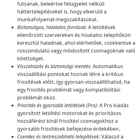
futsanak, beleértve felügyelet nélküli
háttértelepítéseket is, hogy elkerüld a
munkafolyamat-megszakításokat.
Biztonságos, hivatalos források:
A letöltések
ellenőrzött szervereken és hivatalos telepítőkön
keresztül haladnak, ahol elérhetőek, csökkentve a
rosszindulatú vagy módosított csomagoknak való
kitettséget.
Visszahúzás és biztonsági mentés:
Automatikus
visszaállítási pontokat hoznak létre a kritikus
frissítések előtt, így gyorsan visszaállíthatod, ha
egy frissítés problémát vagy kompatibilitási
problémát okoz.
Prioritás és gyorsabb letöltések (Pro):
A Pro kiadás
gyorsított letöltési motorokat és prioritásos
hozzáférést kínál frissítési csomagokhoz a
gyorsabb frissítések befejezése érdekében.
Csendes és testreszabható telepítések:
Válaszd a