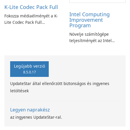
K-Lite Codec Pack Full
Intel Computing
Fokozza médiaélményét a K-
Improvement
Lite Codec Pack Full
Program
segítségével!
Növelje számítógépe
teljesítményét az Intel
számítástechnika-fejlesztési
programjával
Legújabb verzió
8.5.0.17
UpdateStar által ellenőrzött biztonságos és ingyenes
letöltések
Legyen naprakész
az ingyenes UpdateStar-ral.