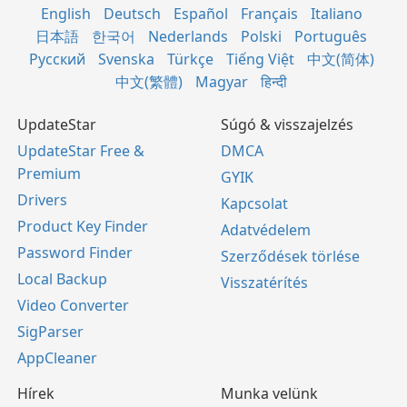
English
Deutsch
Español
Français
Italiano
日本語
한국어
Nederlands
Polski
Português
Русский
Svenska
Türkçe
Tiếng Việt
中文(简体)
中文(繁體)
Magyar
हिन्दी
UpdateStar
Súgó & visszajelzés
UpdateStar Free &
DMCA
Premium
GYIK
Drivers
Kapcsolat
Product Key Finder
Adatvédelem
Password Finder
Szerződések törlése
Local Backup
Visszatérítés
Video Converter
SigParser
AppCleaner
Hírek
Munka velünk