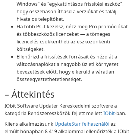
Windows" és "egykattintásos frissítési eszköz",
hogy összehasonlíthasd a verziókat és találj
hivatalos telepítőket.
Ha több PC-t kezelsz, nézz meg Pro promóciókat
és többeszközös licenceket — a tömeges
licencelés csökkentheti az eszközönkénti
költségeket.
Ellenőrizd a frissítések forrásait és nézd át a
változásnaplókat a nagyobb üzleti környezeti
bevezetések előtt, hogy elkerüld a váratlan
összeegyeztethetetlenséget.
– Áttekintés
IObit Software Updater Kereskedelmi szoftvere a
kategória Rendszereszközök fejlett mellett
IObit
-ban.
Kliens alkalmazásunk
UpdateStar felhasználói
az
elmúlt hónapban 8 419 alkalommal ellenőrizték a IObit