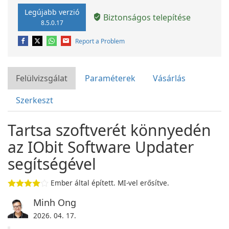
Legújabb verzió
Biztonságos telepítése
8.5.0.17
Report a Problem
Felülvizsgálat
Paraméterek
Vásárlás
Szerkeszt
Tartsa szoftverét könnyedén
az IObit Software Updater
segítségével
Ember által épített. MI-vel erősítve.
Minh Ong
2026. 04. 17.