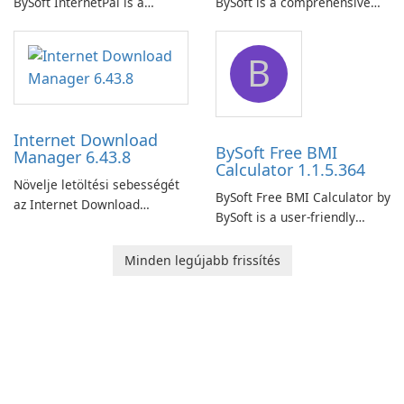
BySoft InternetPal is a
BySoft is a comprehensive
comprehensive software
network monitoring software
application designed to
designed to help businesses
B
monitor your internet
effectively manage their
connection and provide real-
network infrastructure.
time insights into its
performance.
Internet Download
BySoft Free BMI
Manager 6.43.8
Calculator 1.1.5.364
Növelje letöltési sebességét
BySoft Free BMI Calculator by
az Internet Download
BySoft is a user-friendly
Manager segítségével!
software application
designed to help you
Minden legújabb frissítés
calculate your Body Mass
Index quickly and accurately.